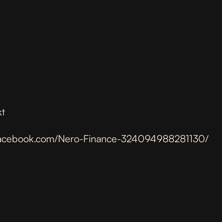
kt
w.facebook.com/Nero-Finance-324094988281130/