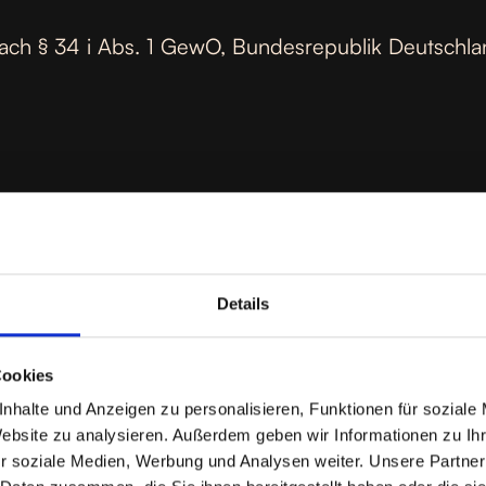
 nach § 34 i Abs. 1 GewO, Bundesrepublik Deutschla
Details
Cookies
nhalte und Anzeigen zu personalisieren, Funktionen für soziale
Website zu analysieren. Außerdem geben wir Informationen zu I
bs. 1 Satz 1 GewO, Bundesrepublik Deutschland.
r soziale Medien, Werbung und Analysen weiter. Unsere Partner