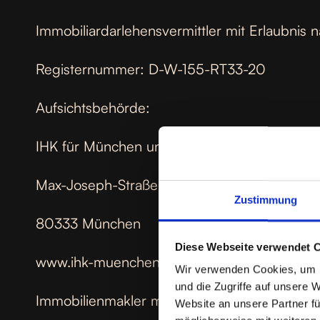
Immobiliardarlehensvermittler mit Erlaubnis
Registernummer: D-W-155-RT33-20
Aufsichtsbehörde:
IHK für München und Oberbayern
Max-Joseph-Straße 2
Zustimmung
‎80333 München
Diese Webseite verwendet 
www.ihk-muenchen.de
Wir verwenden Cookies, um I
und die Zugriffe auf unsere 
Immobilienmakler mit Erlaubnis nach §34 c A
Website an unsere Partner fü