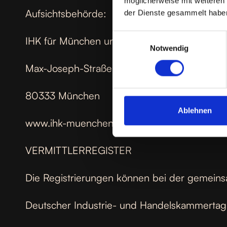
möglicherweise mit weiteren
Aufsichtsbehörde:
der Dienste gesammelt habe
Einwilligungsauswahl
IHK für München und Oberbayern
Notwendig
Max-Joseph-Straße 2
‎80333 München
Ablehnen
www.ihk-muenchen.de
VERMITTLERREGISTER
Die Registrierungen können bei der gemeins
Deutscher Industrie- und Handelskammertag 