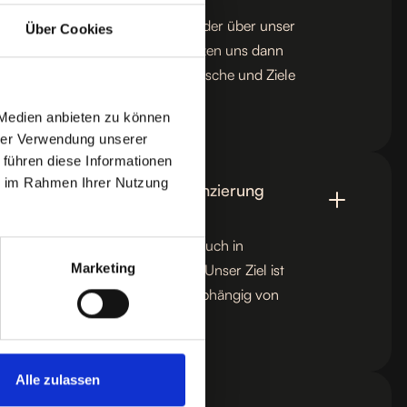
en Sie ganz einfach telefonisch oder über unser
Über Cookies
er Webseite vereinbaren. Wir setzen uns dann
Ihnen in Verbindung, um Ihre Wünsche und Ziele
 Medien anbieten zu können
hrer Verwendung unserer
 führen diese Informationen
ie im Rahmen Ihrer Nutzung
schlechter Bonität eine Finanzierung
frage individuell und versuchen, auch in
Marketing
e Finanzierungslösung zu finden. Unser Ziel ist
lichen Konditionen zu bieten, unabhängig von
Alle zulassen