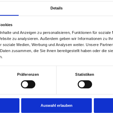
Ein Erstgespräch könn
Details
Kontaktformular auf d
schnellstmöglich mit 
Cookies
zu besprechen.
nhalte und Anzeigen zu personalisieren, Funktionen für soziale
Website zu analysieren. Außerdem geben wir Informationen zu I
r soziale Medien, Werbung und Analysen weiter. Unsere Partner
 Daten zusammen, die Sie ihnen bereitgestellt haben oder die s
Kann ich auch bei 
n.
erhalten?
Ja, wir prüfen jede An
Präferenzen
Statistiken
schwierigen Fällen ein
es, Ihnen die bestmög
Ihrer Bonität.
Auswahl erlauben